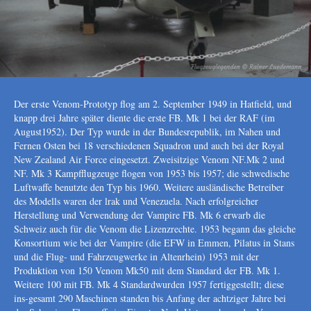
Der erste Venom-Prototyp flog am 2. September 1949 in Hatﬁeld, und
knapp drei Jahre später diente die erste FB. Mk 1 bei der RAF (im
August1952). Der Typ wurde in der Bundesrepublik, im Nahen und
Fernen Osten bei 18 verschiedenen Squadron und auch bei der Royal
New Zealand Air Force eingesetzt. Zweisitzige Venom NF.Mk 2 und
NF. Mk 3 Kampfflugzeuge flogen von 1953 bis 1957; die schwedische
Luftwaffe benutzte den Typ bis 1960. Weitere ausländische Betreiber
des Modells waren der lrak und Venezuela. Nach erfolgreicher
Herstellung und Verwendung der Vampire FB. Mk 6 erwarb die
Schweiz auch für die Venom die Lizenzrechte. 1953 begann das gleiche
Konsortium wie bei der Vampire (die EFW in Emmen, Pilatus in Stans
und die Flug- und Fahrzeugwerke in Altenrhein) 1953 mit der
Produktion von 150 Venom Mk50 mit dem Standard der FB. Mk 1.
Weitere 100 mit FB. Mk 4 Standardwurden 1957 fertiggestellt; diese
ins-gesamt 290 Maschinen standen bis Anfang der achtziger Jahre bei