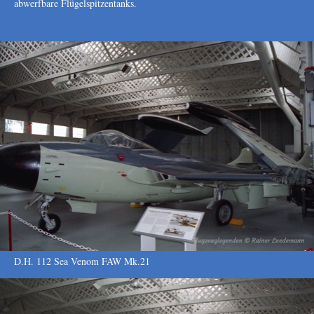
abwerfbare Flügelspitzentanks.
D.H. 112 Sea Venom FAW Mk.21