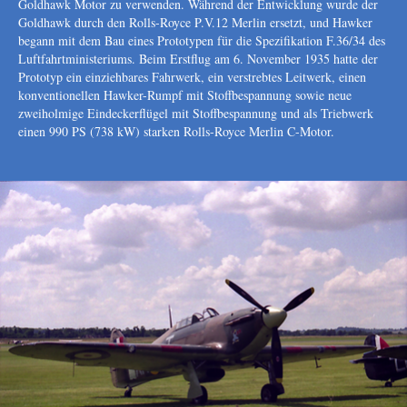
Goldhawk Motor zu verwenden. Während der Entwicklung wurde der
Goldhawk durch den Rolls-Royce P.V.12 Merlin ersetzt, und Hawker
begann mit dem Bau eines Prototypen für die Spezifikation F.36/34 des
Luftfahrtministeriums. Beim Erstflug am 6. November 1935 hatte der
Prototyp ein einziehbares Fahrwerk, ein verstrebtes Leitwerk, einen
konventionellen Hawker-Rumpf mit Stoffbespannung sowie neue
zweiholmige Eindeckerﬂügel mit Stoffbespannung und als Triebwerk
einen 990 PS (738 kW) starken Rolls-Royce Merlin C-Motor.