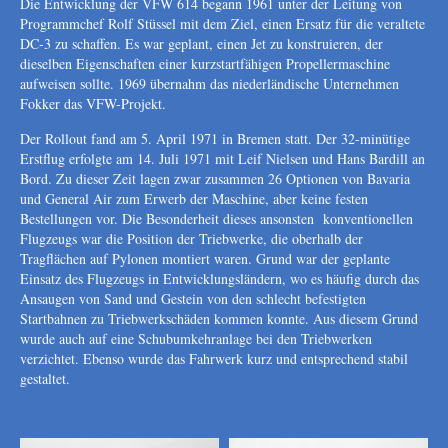
Die Entwicklung der VFW 614 begann 1961 unter der Leitung von
Programmchef Rolf Stüssel mit dem Ziel, einen Ersatz für die veraltete
DC-3 zu schaffen. Es war geplant, einen Jet zu konstruieren, der
dieselben Eigenschaften einer kurzstartfähigen Propellermaschine
aufweisen sollte. 1969 übernahm das niederländische Unternehmen
Fokker das VFW-Projekt.
Der Rollout fand am 5. April 1971 in Bremen statt. Der 32-minütige
Erstflug erfolgte am 14. Juli 1971 mit Leif Nielsen und Hans Bardill an
Bord. Zu dieser Zeit lagen zwar zusammen 26 Optionen von Bavaria
und General Air zum Erwerb der Maschine, aber keine festen
Bestellungen vor. Die Besonderheit dieses ansonsten konventionellen
Flugzeugs war die Position der Triebwerke, die oberhalb der
Tragflächen auf Pylonen montiert waren. Grund war der geplante
Einsatz des Flugzeugs in Entwicklungsländern, wo es häufig durch das
Ansaugen von Sand und Gestein von den schlecht befestigten
Startbahnen zu Triebwerkschäden kommen konnte. Aus diesem Grund
wurde auch auf eine Schubumkehranlage bei den Triebwerken
verzichtet. Ebenso wurde das Fahrwerk kurz und entsprechend stabil
gestaltet.