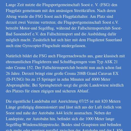
Lange Zeit nutzte die Flugsportgemeinschaft Soest e. V. (FSG) den
Flugplatz gemeinsam mit den ansässigen Streitkräften. Nach deren
Abzug wurde die FSG Soest auch Flugplatzhalter. Am Platz sind
derzeit zwei Vereine vertreten; die Flugsportgemeinschaft Soest e.V.
betreibt Motor-und Segelflug, während der Fallschirmsportclub Soest-
Bad Sassendorf e.V. den Fallschirmsport und die Ausbildung dafür
möglich macht. Zusätzlich hat sich hier mit dem Flugdienst Sauerland
auch eine Gyrocopter-Flugschule niedergelassen.
Natürlich bildet die FSG auch Fliegernachwuchs aus, ganz klassisch mit
ehrenamtlichen Fluglehrern und Schulflugzeugen vom Typ ASK 21
oder Cessna 152. Der Fallschirmsportclub besteht nun auch schon fast
26 Jahre. Derzeit bringt eine große Cessna 208B Grand Caravan EX
(D-FUNG) bis zu 15 Springer in zehn Minuten auf 4000 Meter
Absprunghöhe. Bei Sprungbetrieb sorgt die große Landewiese nördlich
des Platzes für einen zügigen und sicheren Ablauf.
Die eigentliche Landebahn mit Ausrichtung 07/25 ist mit 820 Metern
Länge großzügig dimensioniert und lässt sich aus der Luft östlich von
Soest und nahe der Autobahn A44 leicht ausmachen. Neben der
Landepiste, zur Autobahn hin, befindet sich die 1000 Meter lange
Segelflug-Windenschleppstrecke. Beides sind Graspisten und befinden
sich mehr oder weniger parallel zwischen der Autobahn und der L 856.