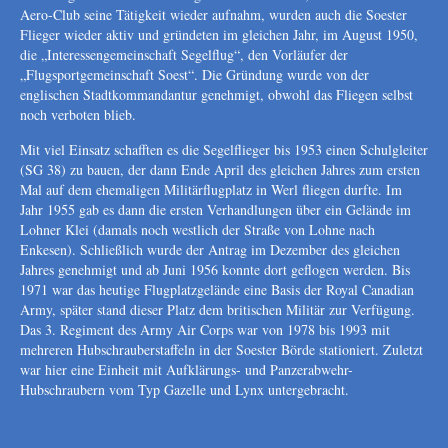
Aero-Club seine Tätigkeit wieder aufnahm, wurden auch die Soester
Flieger wieder aktiv und gründeten im gleichen Jahr, im August 1950,
die „Interessengemeinschaft Segelflug“, den Vorläufer der
„Flugsportgemeinschaft Soest“. Die Gründung wurde von der
englischen Stadtkommandantur genehmigt, obwohl das Fliegen selbst
noch verboten blieb.
Mit viel Einsatz schafften es die Segelflieger bis 1953 einen Schulgleiter
(SG 38) zu bauen, der dann Ende April des gleichen Jahres zum ersten
Mal auf dem ehemaligen Militärflugplatz in Werl fliegen durfte. Im
Jahr 1955 gab es dann die ersten Verhandlungen über ein Gelände im
Lohner Klei (damals noch westlich der Straße von Lohne nach
Enkesen). Schließlich wurde der Antrag im Dezember des gleichen
Jahres genehmigt und ab Juni 1956 konnte dort geflogen werden. Bis
1971 war das heutige Flugplatzgelände eine Basis der Royal Canadian
Army, später stand dieser Platz dem britischen Militär zur Verfügung.
Das 3. Regiment des Army Air Corps war von 1978 bis 1993 mit
mehreren Hubschrauberstaffeln in der Soester Börde stationiert. Zuletzt
war hier eine Einheit mit Aufklärungs- und Panzerabwehr-
Hubschraubern vom Typ Gazelle und Lynx untergebracht.